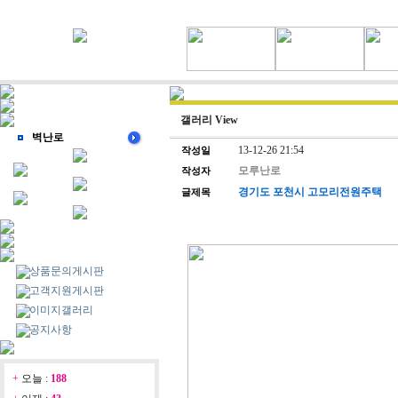
갤러리 View
13-12-26 21:54
작성일
모루난로
작성자
경기도 포천시 고모리전원주택
글제목
상품문의게시판
고객지원게시판
이미지갤러리
공지사항
+
오늘 :
188