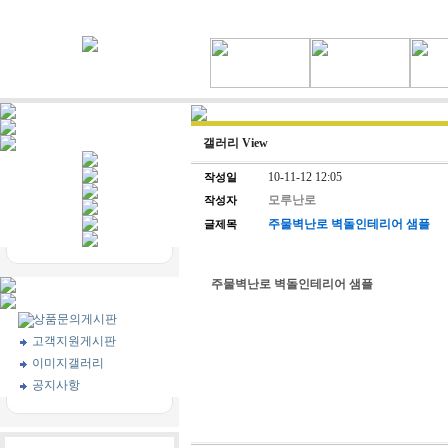
갤러리 View
10-11-12 12:05
작성일
모루난로
작성자
주물벽난로 벽돌인테리어 샘플
글제목
주물벽난로 벽돌인테리어 샘플
상품문의게시판
고객지원게시판
이미지갤러리
공지사항