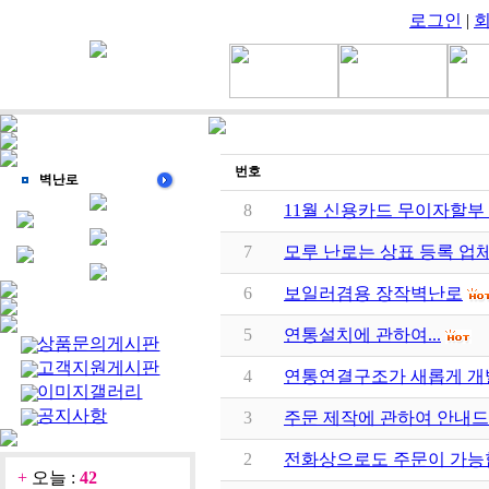
로그인
|
번호
8
11월 신용카드 무이자할부
7
모루 난로는 상표 등록 업체
6
보일러겸용 장작벽난로
5
연통설치에 관하여...
상품문의게시판
고객지원게시판
4
연통연결구조가 새롭게 개
이미지갤러리
공지사항
3
주문 제작에 관하여 안내드
2
전화상으로도 주문이 가능
+
오늘 :
42