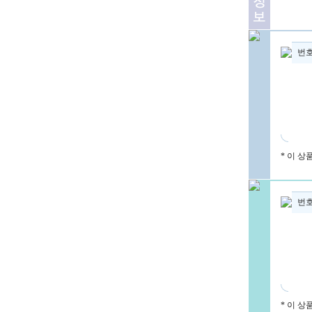
번
* 이 
번
* 이 