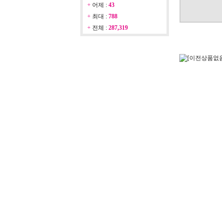
+
어제 :
43
+
최대 :
788
+
전체 :
287,319