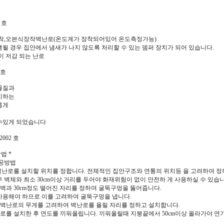
 호
돌장착,오븐식장작벽난로(온도계가 장착되어있어 온도측정가능)
될 경우 집안에서 냄새가 나지 않도록 처리할 수 있는 뎀퍼 장치가 되어 있습니다.
이 저감 되는 난로
 호
물질과
지하는
롭게
수있게 되었습니다
002 호
법 *
시공방법
먼저 벽난로를 설치할 위치를 정합니다. 전체적인 집안구조와 연통의 위치등 을 고려하여 정
 벽체와 최소 30cm이상 거리를 두어야 화재위험이 없이 안전하 게 사용하실 수 있습니
: 벽과 30cm정도 떨어진 자리를 정하여 굴뚝구멍을 뚫어줍니다.
사용해야 하므로 이를 고려하여 굴뚝구멍을 냅니다.
 : 벽난로의 무게를 고려하여 벽난로를 올릴 자리를 정하고 설치합니다.
 벽난로를 설치한 후 연도를 끼워올립니다. 끼워올릴때 지붕끝에서 50cm이상 올라가야 