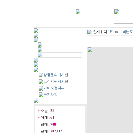
현재위치 :
Home
>
벽난로
상품문의게시판
고객지원게시판
이미지갤러리
공지사항
+
오늘 :
22
+
어제 :
64
+
최대 :
788
+
전체 :
287,117