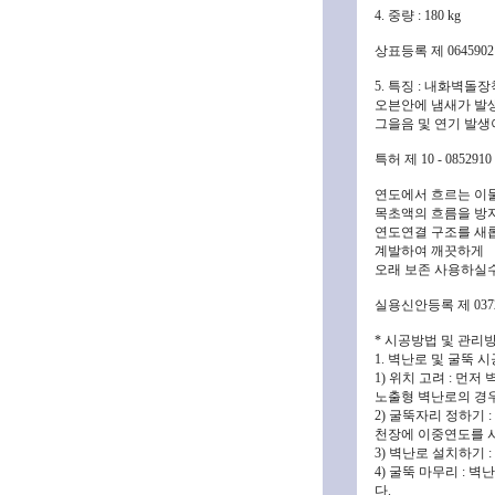
4. 중량 : 180 kg
상표등록 제 0645902
5. 특징 : 내화벽
오븐안에 냄새가 발생
그을음 및 연기 발생
특허 제 10 - 0852910
연도에서 흐르는 이
목초액의 흐름을 방
연도연결 구조를 새
계발하여 깨끗하게
오래 보존 사용하실
실용신안등록 제 0372
* 시공방법 및 관리방
1. 벽난로 및 굴뚝 
1) 위치 고려 : 
노출형 벽난로의 경우
2) 굴뚝자리 정하기 
천장에 이중연도를 
3) 벽난로 설치하기
4) 굴뚝 마무리 :
다.