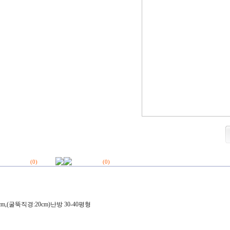
(
0
)
(
0
)
00cm,(굴뚝직경:20cm)난방 30-40평형