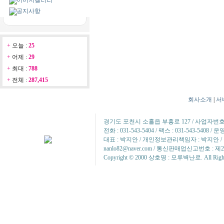
이미지갤러리
공지사항
+
오늘 :
25
+
어제 :
29
+
최대 :
788
+
전체 :
287,415
회사소개
|
서
경기도 포천시 소흘읍 부흥로 127 / 사업자번호 : 2
전화 : 031-543-5404 / 팩스 : 031-543-5408 
대표 : 박지안 / 개인정보관리책임자 : 박지안 / 정
nanlo82@naver.com / 통신판매업신고번호 : 제
Copyright © 2000 상호명 : 모루벽난로. All Rights