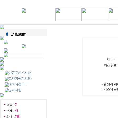
아이디
패스워드
상품문의게시판
고객지원게시판
이미지갤러리
· 회원이 
· 패스워드
공지사항
+
오늘 :
7
+
어제 :
43
+
최대 :
788